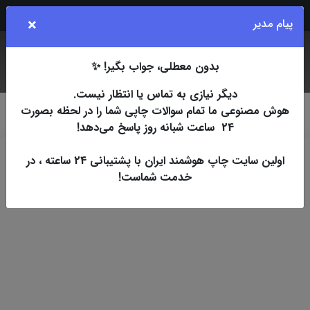
Rubika
Eita
Bale
Telegram
Instagram
×
پیام مدیر
بدون معطلی، جواب بگیر! ✨
جستجو
کاربر
فهرست
دیگر نیازی به تماس یا انتظار نیست.
هوش مصنوعی ما تمام سوالات چاپی شما را در لحظه بصورت
چاپ اسپات
قالب
قالب اتیکت
24 ساعت شبانه روز پاسخ می‌دهد!
اولین سایت چاپ هوشمند ایران با پشتیبانی 24 ساعته ، در
قالب اتیکت
22 مهر 1402
خدمت شماست!
1