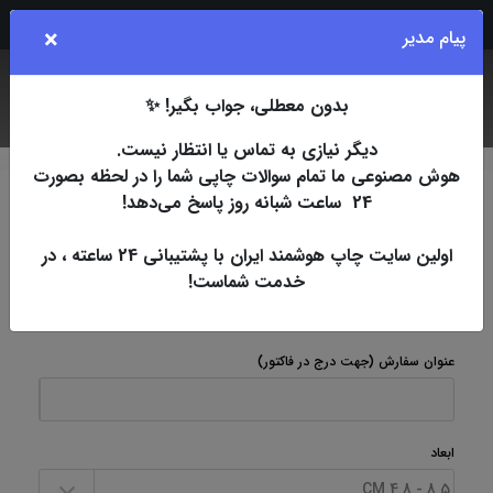
Rubika
Eita
Bale
Telegram
Instagram
×
پیام مدیر
بدون معطلی، جواب بگیر! ✨
جستجو
کاربر
فهرست
دیگر نیازی به تماس یا انتظار نیست.
هوش مصنوعی ما تمام سوالات چاپی شما را در لحظه بصورت
24 ساعت شبانه روز پاسخ می‌دهد!
چاپ اسپات
افست
برچسب (لیبل)
لیبل بدون روکش
طلاکوب (12 روزکاری)
اولین سایت چاپ هوشمند ایران با پشتیبانی 24 ساعته ، در
خدمت شماست!
لیبل بدون روکش طلاکوب (12 روزکاری)
عنوان سفارش
(جهت درج در فاکتور)
ابعاد