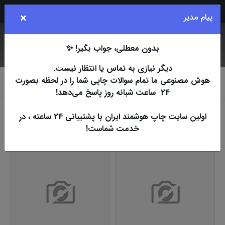
Rubika
Eita
Bale
Telegram
Instagram
×
پیام مدیر
بدون معطلی، جواب بگیر! ✨
جستجو
کاربر
فهرست
دیگر نیازی به تماس یا انتظار نیست.
هوش مصنوعی ما تمام سوالات چاپی شما را در لحظه بصورت
چاپ اسپات
افست
تراکت گلاسه 135 گرم
A5
یکرو
24 ساعت شبانه روز پاسخ می‌دهد!
اولین سایت چاپ هوشمند ایران با پشتیبانی 24 ساعته ، در
یکرو
خدمت شماست!