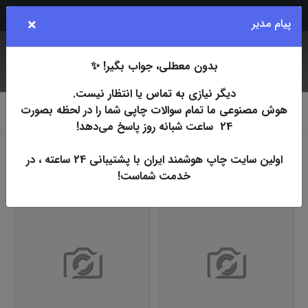
Rubika
Eita
Bale
Telegram
Instagram
×
پیام مدیر
بدون معطلی، جواب بگیر! ✨
جستجو
کاربر
فهرست
دیگر نیازی به تماس یا انتظار نیست.
هوش مصنوعی ما تمام سوالات چاپی شما را در لحظه بصورت
چاپ اسپات
افست
تراکت تحریر 80 گرم
B6
24 ساعت شبانه روز پاسخ می‌دهد!
اولین سایت چاپ هوشمند ایران با پشتیبانی 24 ساعته ، در
B6
خدمت شماست!