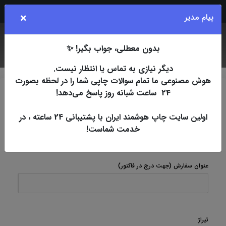
Rubika
Eita
Bale
Telegram
Instagram
×
پیام مدیر
بدون معطلی، جواب بگیر! ✨
جستجو
کاربر
فهرست
دیگر نیازی به تماس یا انتظار نیست.
هوش مصنوعی ما تمام سوالات چاپی شما را در لحظه بصورت
24 ساعت شبانه روز پاسخ می‌دهد!
چاپ اسپات
افست
پاکت
پاکت کتان 120 گرم
پاکت
کیفی A5 کتان 120 گرم 7 روزکاری
اولین سایت چاپ هوشمند ایران با پشتیبانی 24 ساعته ، در
خدمت شماست!
پاکت کیفی A5 کتان 120 گرم 7 روزکاری
عنوان سفارش
(جهت درج در فاکتور)
تیراژ