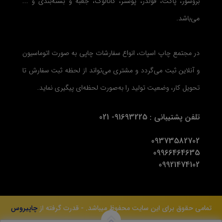
بروشور، پاکت، فولدر، پوستر، کاتالوگ، جعبه و بسته‌بندی و ...
می‌باشد.
در مجتمع چاپ اسپات، انواع سفارشات چاپی به صورت اتوماسیون
و آنلاین ثبت می‌گردد و مشتری می‌تواند از لحظه ثبت سفارش تا
تحویل کار، وضعیت تولید را به‌صورت لحظه‌ای پیگیری نماید.
تلفن پشتیبانی : 91693225- 021
09373582702
09966464635
09921474102
تمامی حقوق برای این سایت محفوظ میباشد. - قدرت گرفته از
چاپیروس