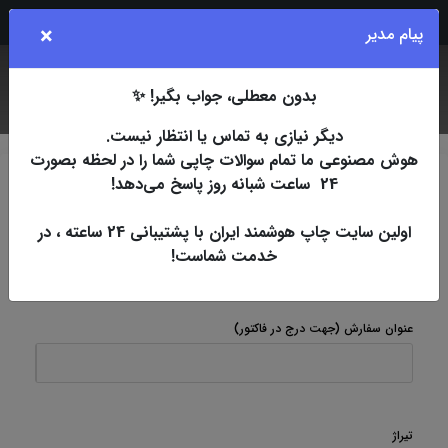
Rubika
Eita
Bale
Telegram
Instagram
×
پیام مدیر
بدون معطلی، جواب بگیر! ✨
جستجو
کاربر
فهرست
دیگر نیازی به تماس یا انتظار نیست.
هوش مصنوعی ما تمام سوالات چاپی شما را در لحظه بصورت
24 ساعت شبانه روز پاسخ می‌دهد!
چاپ اسپات
افست
کارت ویزیت
ویزیت‌های فانتزی
کارتی دورگرد (15روزکاری)
اولین سایت چاپ هوشمند ایران با پشتیبانی 24 ساعته ، در
خدمت شماست!
کارتی دورگرد (15روزکاری)
عنوان سفارش
(جهت درج در فاکتور)
تیراژ