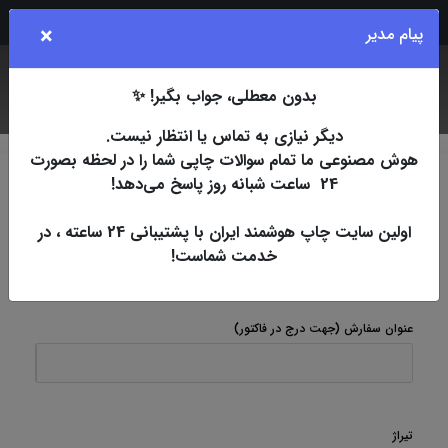
Rubika
Eita
Bale
Telegram
Instagram
×
پیام مدیر
بدون معطلی، جواب بگیر! ✨
جستجو
کاربر
فهرست
دیگر نیازی به تماس یا انتظار نیست.
هوش مصنوعی ما تمام سوالات چاپی شما را در لحظه بصورت
24 ساعت شبانه روز پاسخ می‌دهد!
چاپ اسپات
افست
تراکت گلاسه 135 گرم
B4
یکرو
تراکت گلاسه 135 گرم یکرو B4 (3 روزکاری)
اولین سایت چاپ هوشمند ایران با پشتیبانی 24 ساعته ، در
خدمت شماست!
تراکت گلاسه 135 گرم یکرو B4 (3 روزکاری)
عنوان سفارش
(جهت درج در فاکتور)
تیراژ