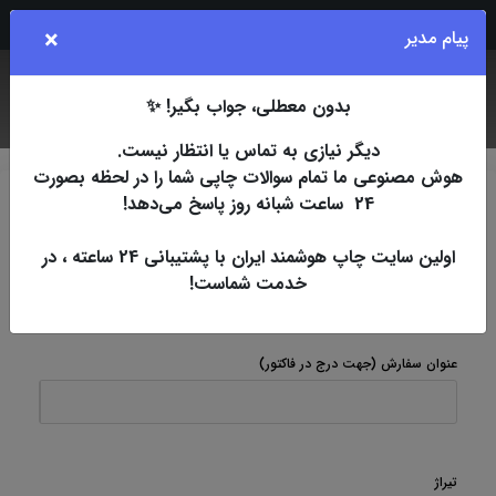
Rubika
Eita
Bale
Telegram
Instagram
×
پیام مدیر
بدون معطلی، جواب بگیر! ✨
جستجو
کاربر
فهرست
دیگر نیازی به تماس یا انتظار نیست.
هوش مصنوعی ما تمام سوالات چاپی شما را در لحظه بصورت
24 ساعت شبانه روز پاسخ می‌دهد!
چاپ اسپات
افست
تراکت تحریر 80 گرم
A4
دورو
تراکت تحریر 80 گرم دورو A4 (6 روزکاری)
اولین سایت چاپ هوشمند ایران با پشتیبانی 24 ساعته ، در
خدمت شماست!
تراکت تحریر 80 گرم دورو A4 (6 روزکاری)
عنوان سفارش
(جهت درج در فاکتور)
تیراژ