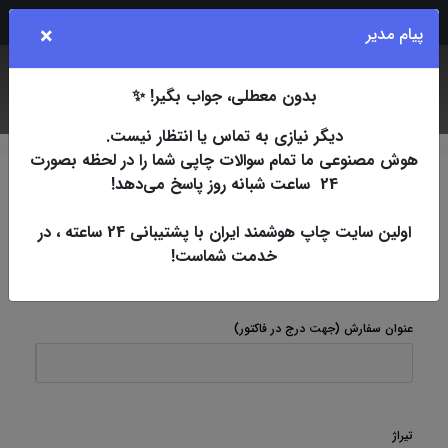
Rubika
Eita
Bale
Telegram
Instagram
×
پیام مدیر
بدون معطلی، جواب بگیر! ✨
جستجو
کاربر
فهرست
دیگر نیازی به تماس یا انتظار نیست.
هوش مصنوعی ما تمام سوالات چاپی شما را در لحظه بصورت
24 ساعت شبانه روز پاسخ می‌دهد!
چاپ اسپات
افست
تراکت تحریر 80 گرم
A4
یکرو
تراکت تحریر 80 گرم یکرو A4 (3 روزکاری)
اولین سایت چاپ هوشمند ایران با پشتیبانی 24 ساعته ، در
خدمت شماست!
تراکت تحریر 80 گرم یکرو A4 (3 روزکاری)
عنوان سفارش
(جهت درج در فاکتور)
تیراژ