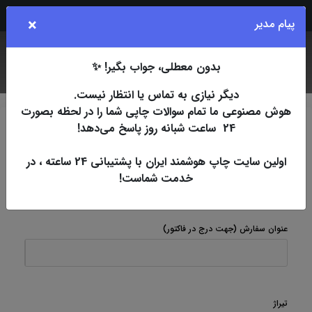
Rubika
Eita
Bale
Telegram
Instagram
×
پیام مدیر
بدون معطلی، جواب بگیر! ✨
جستجو
کاربر
فهرست
دیگر نیازی به تماس یا انتظار نیست.
هوش مصنوعی ما تمام سوالات چاپی شما را در لحظه بصورت
24 ساعت شبانه روز پاسخ می‌دهد!
چاپ اسپات
افست
پشت طوسی 230 گرم
پوشه پشت
طوسی 230 گرم ( تک رنگ )
اولین سایت چاپ هوشمند ایران با پشتیبانی 24 ساعته ، در
خدمت شماست!
پوشه پشت طوسی 230 گرم ( تک رنگ )
عنوان سفارش
(جهت درج در فاکتور)
تیراژ