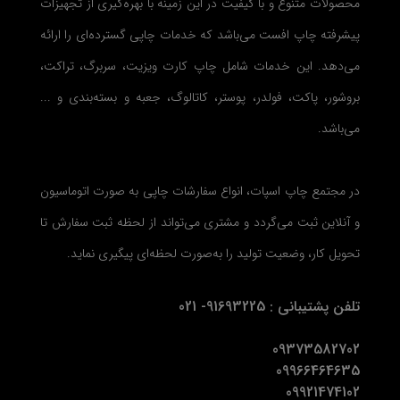
محصولات متنوع و با کیفیت در این زمینه با بهره‌گیری از تجهیزات
پیشرفته چاپ افست می‌باشد که خدمات چاپی گسترده‌ای را ارائه
می‌دهد. این خدمات شامل چاپ کارت ویزیت، سربرگ، تراکت،
بروشور، پاکت، فولدر، پوستر، کاتالوگ، جعبه و بسته‌بندی و ...
می‌باشد.
در مجتمع چاپ اسپات، انواع سفارشات چاپی به صورت اتوماسیون
و آنلاین ثبت می‌گردد و مشتری می‌تواند از لحظه ثبت سفارش تا
تحویل کار، وضعیت تولید را به‌صورت لحظه‌ای پیگیری نماید.
تلفن پشتیبانی : 91693225- 021
09373582702
09966464635
09921474102